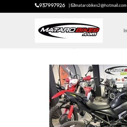
|
matarobikes2@hotmail.com
937997926
I
Moto de ocasion
KAWASAKI Z 900 A2