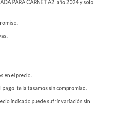
ITADA PARA CARNET A2, año 2024 y solo
promiso.
vas.
 en el precio.
l pago, te la tasamos sin compromiso.
ecio indicado puede sufrir variación sin